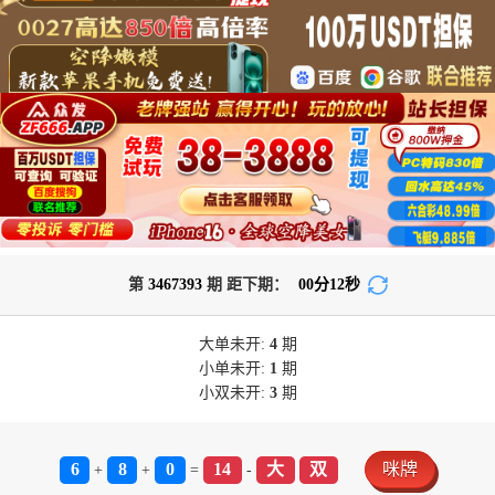
第
3467393
期 距下期：
00
分
12
秒
大单
未开:
4
期
小单
未开:
1
期
小双
未开:
3
期
6
8
0
14
大
双
咪牌
+
+
=
-