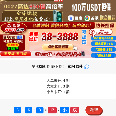
第
62208
期 距下期：
02
分
13
秒
大单
未开:
4
期
大双
未开:
3
期
小单
未开:
1
期
3
6
3
12
小
双
咪牌
+
+
=
-